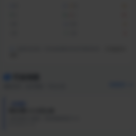
单
11
双
16
大
12
小
15
大单
4
大双
8
小单
7
小双
8
后续开出号码：
11 13 24 08 13 14 17 09 10 14
数据实时
更新
行业动态
查看更多
最新资讯 · 技术更新 · 平台公告
技术更新
算法引擎 v3.0 正式上线
全新深度学习模型，预测准确率提升12%
2026-07-18