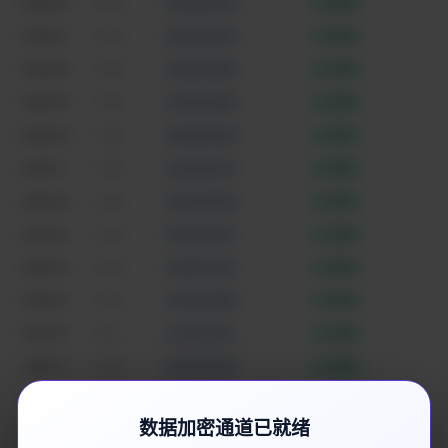
3466122
11:56
2+4+6=12
命中
3466121
11:53
9+1+8=18
命中
3466120
11:49
9+8+5=22
命中
3466119
11:46
7+8+5=20
命中
3466118
11:42
8+8+6=22
命中
3466117
11:39
4+4+3=11
命中
3466116
11:35
8+4+3=15
命中
3466115
11:32
0+2+9=11
命中
3466114
11:28
4+6+7=17
命中
3466113
11:25
1+0+5=06
命中
3466112
11:21
7+1+5=13
命中
3466111
11:18
7+9+2=18
命中
3466110
11:14
1+4+8=13
命中
数据加密通道已就绪
3466109
11:11
7+6+6=19
命中