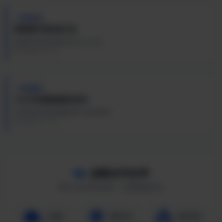
平台公告
数据源升级完成公告
数据同步延迟降低至50ms以内
2026-07-16
行业资讯
2026年度数据报告发布
全面回顾年度数据趋势与预测表现
2026-07-14
战略合作伙伴
携手业界领先机构，共建数据生态
云数据
智算科技
数联网络