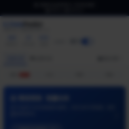
数据安全加密传输
实时同步更新
帮助中心
商务合作
Data
Predict
加拿大28 · 智能预测引擎 v3.0
400
27
6.8%
开启
当前模式
数据样本
命中次数
准确率
加拿大28
台湾PC28
算法引擎
组合
大小
单双
杀组
热门
未来
大数据驱动决策
模型，实时分析开奖数据，提供
累积海量历史数据，通过机器学
准确率。