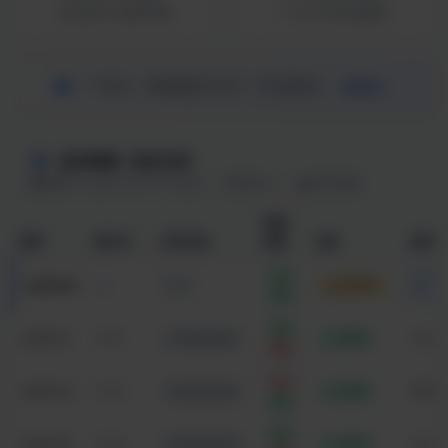
企业级SSL加密传输
7×24小时在线服务
广告位 · 数据服务合作 · 欢迎垂询
招商中
实时预测 · 组合分析
更新于 2026-08-09 17:59:22
算法 v1
黑马预测
预测
期号
倒计时
开奖号码
结果
状态
操作
小
--
3467432
--
预测中
单
大
3467431
17:57
7+8+5=20
命中
大小
单
小
3467430
17:53
6+8+8=22
命中
单双
双
大
3467429
17:50
8+8+6=22
命中
大小