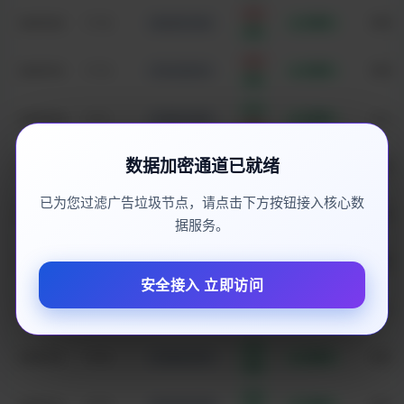
大
3467420
17:18
6+5+1=12
命中
单双
双
大
3467419
17:15
7+1+3=11
命中
单双
单
小
3467418
17:11
1+8+1=10
命中
大小
单
小
数据加密通道已就绪
3467417
17:08
7+3+7=17
命中
单双
单
已为您过滤广告垃圾节点，请点击下方按钮接入核心数
大
3467416
17:04
7+8+6=21
命中
组合
据服务。
单
小
3467415
17:01
2+9+7=18
命中
单双
双
安全接入 立即访问
小
3467414
16:57
4+0+6=10
命中
大小
单
大
3467413
16:54
7+8+2=17
命中
组合
单
大