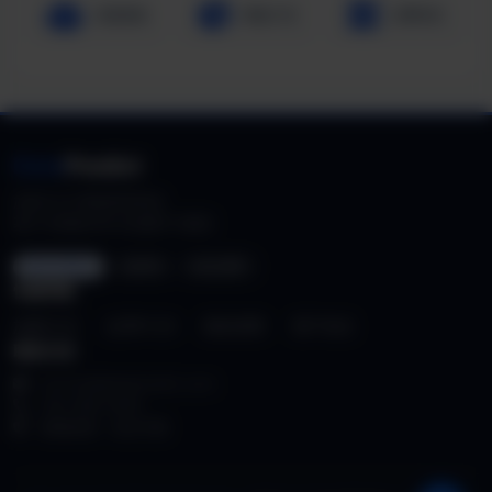
深蓝智能
数据工场
云擎科技
Data
Predict
加拿大28 智能预测系统
基于大数据分析与机器学习模型
ISO 27001
GDPR
SSL加密
快速导航
加拿大28
台湾PC28
隐私政策
用户协议
联系方式
service@datapredict.com
400-888-9999
数据加密 · 安全可靠