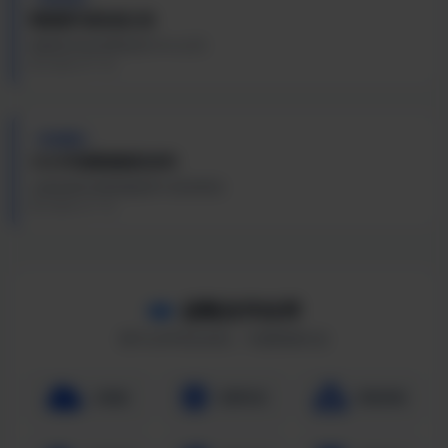
数据源升级完成公告
数据同步延迟降低至50ms以内
2026-07-16
行业资讯
2026年度数据报告发布
全面回顾年度数据趋势与预测表现
2026-07-14
战略合作伙伴
携手业界领先机构，共建数据生态
云数据
智算科技
数联网络