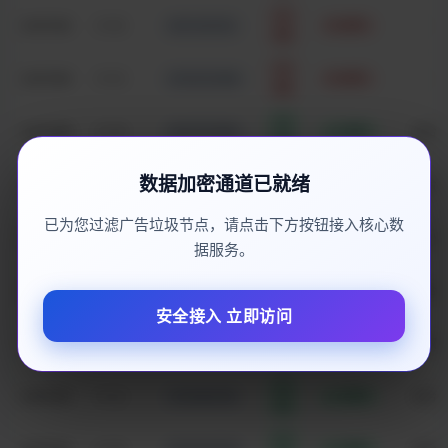
大
3467490
21:56
9+1+2=12
未中
-
单
大
3467489
21:53
0+5+3=08
未中
-
单
大
3467488
21:49
6+7+7=20
命中
组合
双
小
数据加密通道已就绪
3467487
21:46
0+3+3=06
命中
组合
双
已为您过滤广告垃圾节点，请点击下方按钮接入核心数
大
3467486
21:42
5+6+5=16
命中
大小
据服务。
单
大
3467485
21:39
8+9+5=22
命中
组合
双
安全接入 立即访问
大
3467484
21:35
4+1+8=13
命中
单双
单
大
3467483
21:32
7+2+6=15
命中
组合
单
小