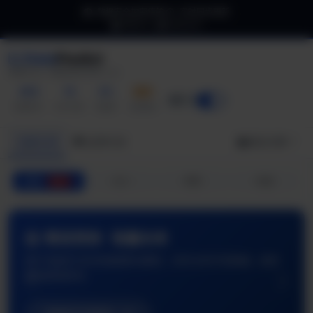
数据安全加密传输
实时同步更新
帮助中心
商务合作
Data
Predict
加拿大28 · 智能预测引擎 v3.0
400
16
4%
组合
开启
数据样本
命中次数
准确率
当前模式
加拿大28
台湾PC28
算法引擎
组合
大小
单双
杀组
热门
大数据驱动决策
奖数据，提供
累积海量历史数据，通过机器学习持续优化算法，
准确率。